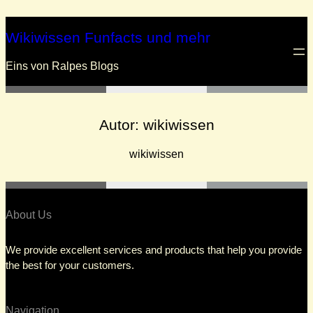
Zum
Inhalt
Wikiwissen Funfacts und mehr
springen
Eins von Ralpes Blogs
Autor:
wikiwissen
wikiwissen
About Us
We provide excellent services and products that help you provide
the best for your customers.
Navigation