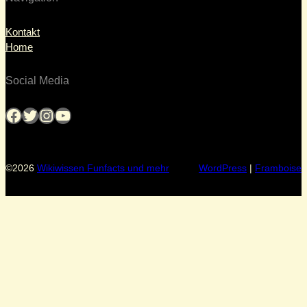
Kontakt
Home
Social Media
Facebook
Twitter
Instagram
YouTube
©2026
Wikiwissen Funfacts und mehr
WordPress
|
Framboise