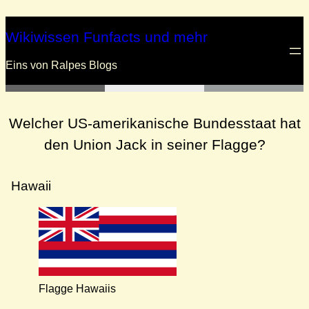
Zum
Inhalt
Wikiwissen Funfacts und mehr
springen
Eins von Ralpes Blogs
Welcher US-amerikanische Bundesstaat hat
den Union Jack in seiner Flagge?
Hawaii
Flagge Hawaiis